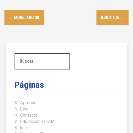
N
←
MODELADO 3D
ROBÓTICA
→
a
v
e
B
g
u
s
a
c
a
c
Páginas
r
i
:
Aprende
ó
Blog
Contacto
n
Educación STEAM
d
Inicio