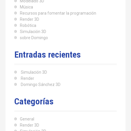
Modelado 3D
e
Música
Recursos para fomentar la programación
e
Render 3D
Robótica
n
Simulación 3D
sobre Domingo
t
r
Entradas recientes
a
Simulación 3D
d
Render
Domingo Sánchez 3D
a
s
Categorías
General
Render 3D