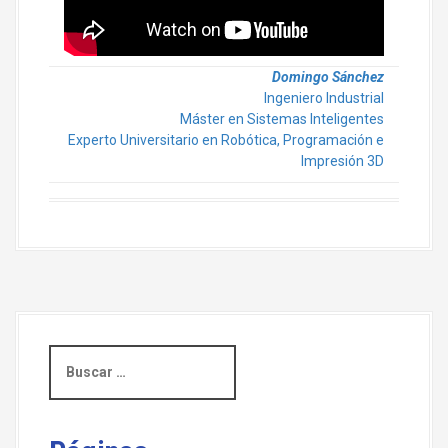
Domingo Sánchez
Ingeniero Industrial
Máster en Sistemas Inteligentes
Experto Universitario en Robótica, Programación e
Impresión 3D
B
u
s
c
a