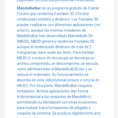
Disponible con licencia profesional o educativa.
Mandelbulber
es un programa gratuito de
Fractal
Forums
que renderiza fractales 3D. Efectúa
renderizado estático y dinámico. Los fractales 3D
pueden realizarse con diferentes aplicaciones (
ver
enlace
), aunque los mismos creadores de
Maldelbulber han desarrollado Mandelbulb 3D
(MB3D). MB3D genera y renderiza fractales 3D,
aunque el renderizado dinámico de más de 2
fotogramas clave suele ser lento. Para instalar
MB3D (
ir a enlace de descarga
) se descarga un
archivo comprimido, se descomprime, se ejecuta
como administrador el
Mandelbulb3D.exe
y se
reinicia el ordenador. Su funcionamiento se
describe en este vídeotutorial (
enlace a tutorial de
MB3D
). Por otra parte, Mandelbulber requiere
instalación. Ambas aplicaciones dan forma
tridimensional a los conjuntos de Mandelbrot,
permitiendo su hibridación con otras ecuaciones
para realizar transformaciones de plegado y
creación de simetría. Se produce digitalmente arte