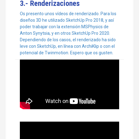
3.- Renderizaciones
Os presento unos vídeos de renderizado. Para los
diseños 3D he utilizado SketchUp Pro 2018, y así
poder trabajar con la extensión MSPhysics de
Anton Synytsia, y en otros SketchUp Pro 2020.
Dependiendo de los casos, el renderizado ha sido
leve con SketchUp, en línea con ArchiKlip o con el
potencial de Twinmotion. Espero que os gusten.