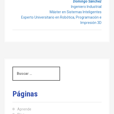
Domingo Sánchez
Ingeniero Industrial
Máster en Sistemas Inteligentes
Experto Universitario en Robótica, Programación e
Impresión 3D
B
u
s
c
a
Páginas
r
:
Aprende