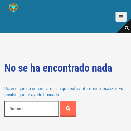
S
a
l
t
a
r
a
l
c
o
n
No se ha encontrado nada
t
e
n
i
Parece que no encontramos lo que estás intentando localizar. Es
d
posible que te ayude buscarlo.
o
B
u
s
c
a