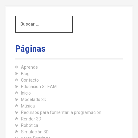
r
:
B
u
s
c
a
Páginas
r
:
Aprende
Blog
Contacto
Educación STEAM
Inicio
Modelado 3D
Música
Recursos para fomentar la programación
Render 3D
Robótica
Simulación 3D